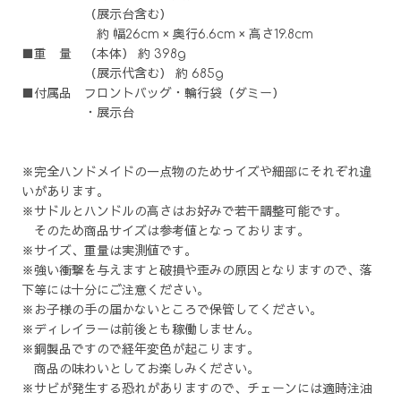
（展示台含む）
約 幅26cm × 奥行6.6cm × 高さ19.8cm
■重 量 （本体） 約 398g
（展示代含む） 約 685g
■付属品 フロントバッグ・輪行袋（ダミー）
・展示台
※完全ハンドメイドの一点物のためサイズや細部にそれぞれ違
いがあります。
※サドルとハンドルの高さはお好みで若干調整可能です。
そのため商品サイズは参考値となっております。
※サイズ、重量は実測値です。
※強い衝撃を与えますと破損や歪みの原因となりますので、落
下等には十分にご注意ください。
※お子様の手の届かないところで保管してください。
※ディレイラーは前後とも稼働しません。
※銅製品ですので経年変色が起こります。
商品の味わいとしてお楽しみください。
※サビが発生する恐れがありますので、チェーンには適時注油