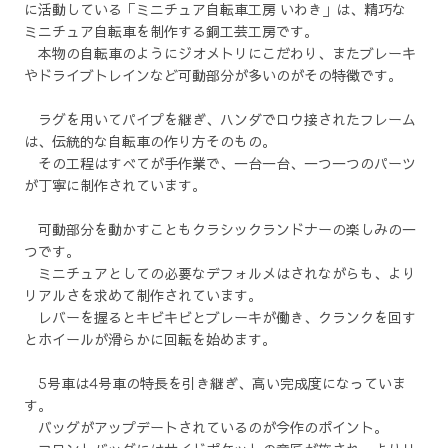
に活動している「ミニチュア自転車工房 いわき」は、精巧な
ミニチュア自転車を制作する銅工芸工房です。
本物の自転車のようにジオメトリにこだわり、またブレーキ
やドライブトレインなど可動部分が多いのがその特徴です。
ラグを用いてパイプを継ぎ、ハンダでロウ接されたフレーム
は、伝統的な自転車の作り方そのもの。
その工程はすべてが手作業で、一台一台、一つ一つのパーツ
が丁寧に制作されています。
可動部分を動かすこともクラシックランドナーの楽しみの一
つです。
ミニチュアとしての必要なデフォルメはされながらも、より
リアルさを求めて制作されています。
レバーを握るとキビキビとブレーキが働き、クランクを回す
とホイールが滑らかに回転を始めます。
5号車は4号車の特長を引き継ぎ、高い完成度になっていま
す。
バッグがアップデートされているのが今作のポイント。