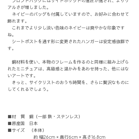
フロントバッグにはサイドポケットの意匠が施され、よりリ
アルさが増しました。
ネイビーのバッグも付属していますので、お好みに合わせて
飾れます。
これまでより少し淡い色味のネイビーは爽やかな印象です
ね。
シートポストを通す形に変更されたハンガーは安定感抜群で
す。
銅材料を使い、本物のフレームを作るのと同様に組み上げら
れたミニチュアは、高級感と温かみをあわせ持った、他にはな
いアートです。
きっと、サイクリストのおうち時間を、さらに贅沢なものに
してくれるでしょう。
■材 質 銅（一部 鉄・ステンレス）
■原産国 日本
■サイズ （本体）
約 幅26cm × 奥行6cm × 高さ16.8cm