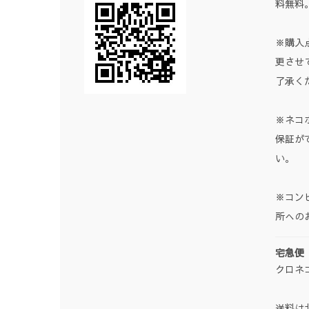
料無料
※購入
更させ
了承く
※ネコ
保証が
い。
※コン
所への
宅急便
クロネ
送料は