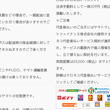
。
決済手数料として一律209円（税
頂戴いたします。
点数などの理由で、一般配送に変
☆ご注意
ていただく場合がありますのでご
代金後払いのご注文にはヤマトク
ださい。
トファイナンス株式会社の提供す
ネコ代金後払いサービス規約が適
ポスは配送時の商品破損に対して
れ、サービスの範囲内で個人情報
できかねますのでご了承くださ
し、立て替え払い契約を行います
用限度額は55,000（税込）までと
ます。
ビニやPUDO、ヤマト運輸営業
詳細はクロネコ代金後払いサービ
お届けは承っておりません。
リックしてご確認ください。
コヤマトの宅急便です。
北海道、九州、沖縄は1452円