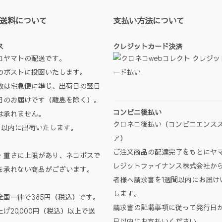
送料について
支払い方法について
ス
クレジットカード決済
コヤマトの配送です。
のポストに投函いたします。
数は宅急便に準じ、出荷日の翌日
日のお届けです（離島を除く）。
コンビニ後払い
は承れません。
クロネコ後払い（コンビニエンス
日以内に出荷いたします。
ア）
ご注文商品の配達完了をもとにヤ
・重さに上限があり、ネコポスで
レジットファイナンス株式会社か
を承れない商品がございます。
者様へ請求書を1週間以内にお届け
します。
全国一律で385円（税込）です。
請求書の記載事項に従って発行日か
げ20,000円（税込）以上で送
日以内にお支払いください。