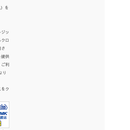
込）を
レジッ
るクロ
用さ
を提供
。ご利
なり
スをク